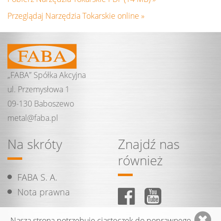
Przeglądaj Narzędzia Tokarskie online »
„FABA” Spółka Akcyjna
ul. Przemysłowa 1
09-130 Baboszewo
metal@
faba.
pl
Na skróty
Znajdź nas
również
FABA S. A.
Nota prawna
Nasza strona potrzebuje ciasteczek do poprawnego