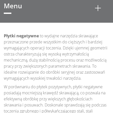
Menu
WYBRANE PRODUKTY
Wybrane produkty
Płytki negatywne
to wydajne narzędzia skrawające
przeznaczone przede wszystkim do cięższych i bardziej
NARZĘDZIA OBROTOWE
wymagających operacji toczenia. Dzięki ujemnej geometrii
Narzędzia Obrotowe - Węglikowe
ostrza charakteryzują się wysoką wytrzymałością
Narzędzia Obrotowe - Frezowanie
mechaniczną, dużą stabilnością procesu oraz możliwością
Narzędzia Obrotowe - Wiercenie
pracy przy zwiększonych parametrach skrawania. To
NARZĘDZIA TOKARSKIE
idealne rozwiązanie do obróbki seryjnej oraz zastosowań
wymagających wysokiej trwałości narzędzia.
Narzędzia Tokarskie - Przecinanie i Rowkowanie
Narzędzia Tokarskie - Toczenie
W porównaniu do płytek pozytywnych, płytki negatywne
posiadają mocniejszą krawędź skrawającą, co pozwala na
POKRYCIA
efektywną obróbkę przy większych głębokościach
Katalog PDF
skrawania i posuwach. Doskonale sprawdzają się podczas
toczenia zgrubnego i półwykańczającego stali, stali