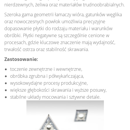
nierdzewnych, żeliwa oraz materiałów trudnoobrabialnych.
Szeroka gama geometrii łamaczy wióra, gatunków węglika
oraz nowoczesnych powłok umożliwia precyzyjne
dopasowanie płytki do rodzaju materiału i warunków
obróbki. Płytki negatywne są szczególnie cenione w
procesach, gdzie kluczowe znaczenie mają wydajność,
trwałość ostrza oraz stabilność skrawania.
Zastosowanie:
Pobierz Narzędzia Obrotowe PDF (14 MB) »
toczenie zewnętrzne i wewnętrzne,
obróbka zgrubna i półwykańczająca,
Przeglądaj Narzędzia Obrotowe online »
wysokowydajne procesy produkcyjne,
Pobierz Narzędzia Tokarskie PDF (14 MB) »
większe głębokości skrawania i wyższe posuwy,
stabilne układy mocowania i sztywne detale.
Przeglądaj Narzędzia Tokarskie online »