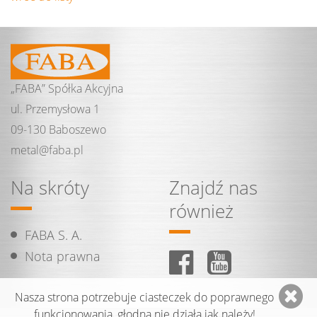
„FABA” Spółka Akcyjna
ul. Przemysłowa 1
09-130 Baboszewo
metal@
faba.
pl
Na skróty
Znajdź nas
również
FABA S. A.
Nota prawna
Nasza strona potrzebuje ciasteczek do poprawnego
funkcjonowania, głodna nie działa jak należy!