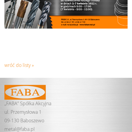
wróć do listy »
„FABA” Spółka Akcyjna
ul. Przemysłowa 1
09-130 Baboszewo
metal@
faba.
pl