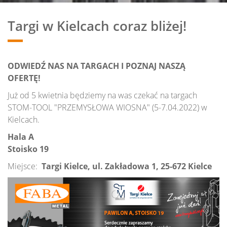
Targi w Kielcach coraz bliżej!
ODWIEDŹ NAS NA TARGACH I POZNAJ NASZĄ
OFERTĘ!
Już od 5 kwietnia będziemy na was czekać na targach
STOM-TOOL "PRZEMYSŁOWA WIOSNA" (5-7.04.2022) w
Kielcach.
Hala A
Stoisko 19
Miejsce:
Targi Kielce, ul. Zakładowa 1, 25-672 Kielce