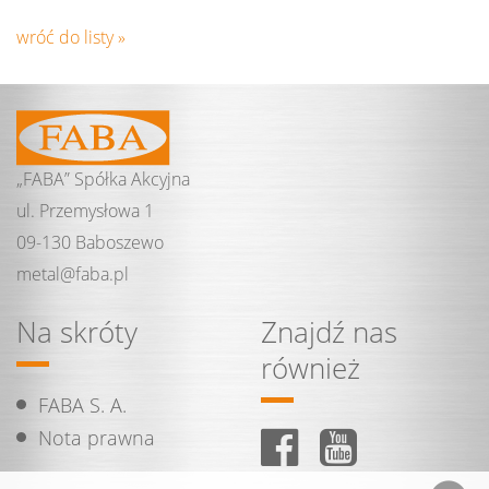
wróć do listy »
„FABA” Spółka Akcyjna
ul. Przemysłowa 1
09-130 Baboszewo
metal@
faba.
pl
Na skróty
Znajdź nas
również
FABA S. A.
Nota prawna