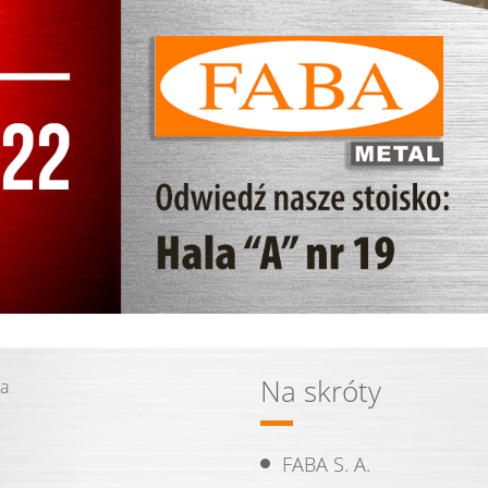
Na skróty
na
FABA S. A.