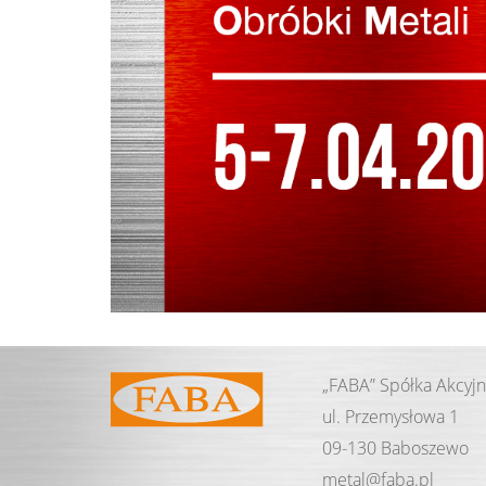
„FABA” Spółka Akcyj
ul. Przemysłowa 1
09-130 Baboszewo
metal@
faba.
pl